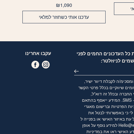
₪
1,090
י
עדכנו אותי כשחוזר למלאי
עקבו אחרינו
 כל העדכונים החמים לפני
שמים לניוזלטר:
מסכימ/ה לקבלת דיוור ישיר,
מים שיווקיים בכלל פרטי הקשר
 החברה ובכלל זה דוא"ל,
WhatsApp ו- SMS. המידע ייאסף בהתאם
יות הפרטיות
וברישום מאגרי
לי כי באפשרותי לבטל את
ת באיזור האישי או בפנייה ל
Hello@w
למידע נוסף על אופן
ע האישי ראו את
במדיניות