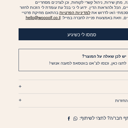
, מתן שירות, ניהול קשרי לקוחות, וכן לצרכים מסחריים
יים, הכל ולהוראות הדין. ידוע לי כי בכל עת עומדת לי הזכות לחזור
סכמתי ו/או לדרוש את
למדיניות הפרטיות
בהתאם מחיקת פרטיי
ם, וזאת באמצעות פנייה לחברה במייל:
hello@woooolf.co.il
סמסו לי כשיגיע
יש לכן שאלה על המוצר?
לחצו כאן, וכנסו לצ׳אט בווטסאפ למענה אנושי!
החזרות
ף חבר/ה? לחצ/י לשיתוף: