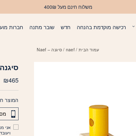
משלוח חינם מעל 400₪
רכישה מוקדמת בהנחה
חדש
שובר מתנה
חברות מועד
עמוד הבית
/
naef
/ סיגנה – Naef
סיגנה – f
₪
465
המוצר חס
אני מצ
ויעובד