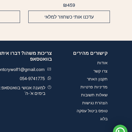
יש
₪
459
מספר
סוגים.
עדכנו אותי כשחוזר למלאי
ניתן
לבחור
את
האפשרויות
בעמוד
המוצר
קישורים מהירים
צריכות משהו? דברו איתנו
בוואטסאפ
אודות
ontcrywolf1@gmail.com
צרו קשר
054-9741775
תקנון האתר
מדיניות פרטיות
למענה אנושי בוואטסאפ:
בימים א’-ה’
שאלות תשובות
הצהרת נגישות
טופס ביטול עסקה
בלוג