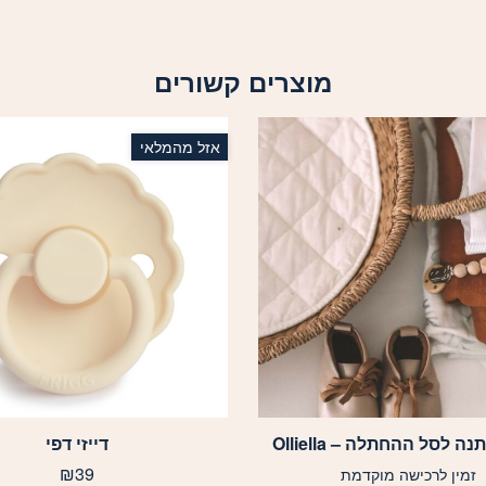
מוצרים קשורים
אזל מהמלאי
נה לסל ההחתלה – Olliella
דייזי דפי
למוצר
זה
₪
39
זמין לרכישה מוקדמת