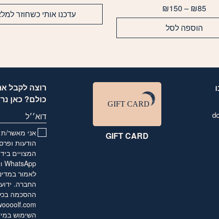
יש
טווח
₪
150
–
₪
85
מספר
עדכנו אותי כשחוזר למלא
מחירים:
סוגים.
הוספה לסל
ניתן
עד
לבחור
את
האפשרויות
בעמוד
המוצר
רוצה לקבל את
כולם? כאן נר
d
דוא׳׳ל
אני מאשר/ת ו
GIFT CARD
הודעות ופרסו
המצויים בידי
לאמור
במדינ
החברה. ידוע 
ההסכמה בכל ע
oooolf.com
השימוש במיד