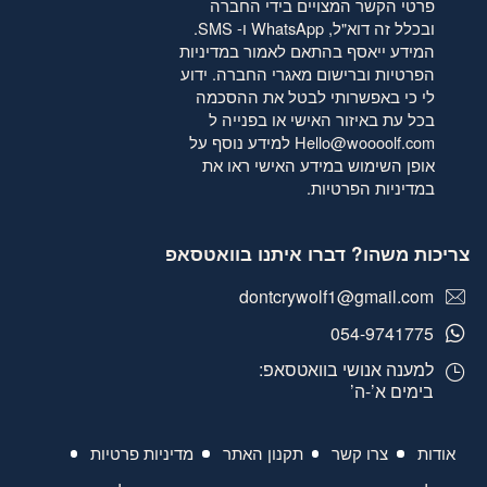
פרטי הקשר המצויים בידי החברה
ובכלל זה דוא"ל, WhatsApp ו- SMS.
המידע ייאסף בהתאם לאמור
במדיניות
הפרטיות
וברישום מאגרי החברה. ידוע
לי כי באפשרותי לבטל את ההסכמה
בכל עת באיזור האישי או בפנייה ל
Hello@woooolf.com
למידע נוסף על
אופן השימוש במידע האישי ראו את
במדיניות הפרטיות
.
צריכות משהו? דברו איתנו בוואטסאפ
dontcrywolf1@gmail.com
054-9741775
למענה אנושי בוואטסאפ:
בימים א’-ה’
אודות
צרו קשר
תקנון האתר
מדיניות פרטיות