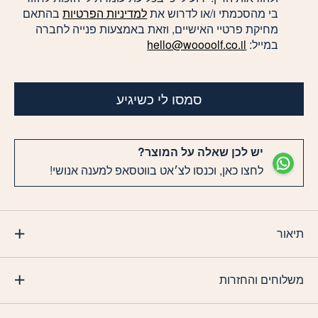
בי מהסכמתי ו/או לדרוש את
למדיניות הפרטיות
בהתאם
מחיקת פרטיי האישיים, וזאת באמצעות פנייה לחברה
במייל:
hello@woooolf.co.il
סמסו לי כשיגיע
יש לכן שאלה על המוצר?
לחצו כאן, וכנסו לצ׳אט בווטסאפ למענה אנושי!
תיאור
משלוחים והחזרות