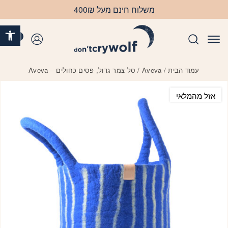
בחזרה למעלה
Skip to Content
משלוח חינם מעל 400₪
פתח 
0
התחברות
עמוד הבית
/
Aveva
/ סל צמר גדול, פסים כחולים – Aveva
אזל מהמלאי