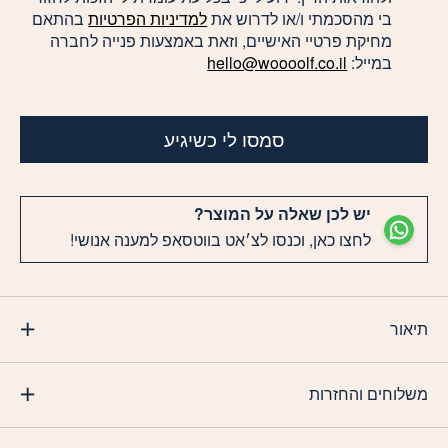
בי מהסכמתי ו/או לדרוש את
למדיניות הפרטיות
בהתאם
מחיקת פרטיי האישיים, וזאת באמצעות פנייה לחברה
במייל:
hello@woooolf.co.il
סמסו לי כשיגיע
יש לכן שאלה על המוצר?
לחצו כאן, וכנסו לצ׳אט בווטסאפ למענה אנושי!
תיאור
משלוחים והחזרות